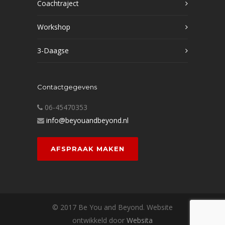
Coachtraject
Workshop
3-Daagse
Contactgegevens
06-45470353
info@beyouandbeyond.nl
AFSPRAAK MAKEN
© 2017 Be You and Beyond. Website
ontwikkeld door
Websita